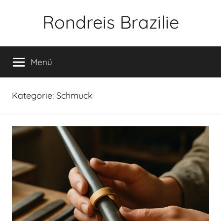
Zum
Rondreis Brazilie
Inhalt
springen
Menü
Kategorie:
Schmuck